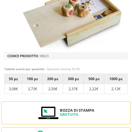
CODICE PRODOTTO:
98023
Tabella sconti per quantità
- Quantità minima 50 PZ
50 pz
100 pz
200 pz
300 pz
500 pz
1000 pz
3,08€
2,73€
2,50€
2,37€
2,22€
2,12€
BOZZA DI STAMPA
GRATUITA