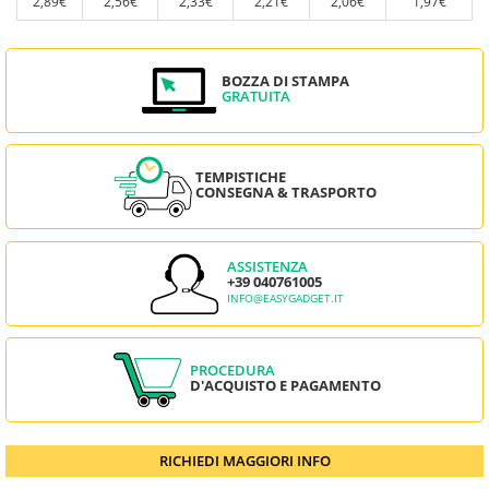
2,89€
2,56€
2,33€
2,21€
2,06€
1,97€
BOZZA DI STAMPA
GRATUITA
TEMPISTICHE
CONSEGNA & TRASPORTO
ASSISTENZA
+39 040761005
INFO@EASYGADGET.IT
PROCEDURA
D'ACQUISTO E PAGAMENTO
RICHIEDI MAGGIORI INFO