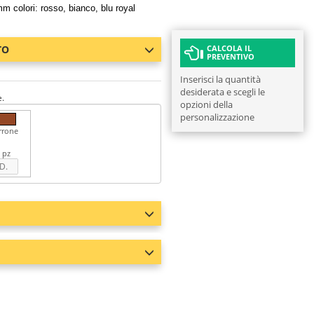
m colori: rosso, bianco, blu royal
TO
CALCOLA IL
PREVENTIVO
Inserisci la quantità
desiderata e scegli le
e.
opzioni della
personalizzazione
rrone
 pz