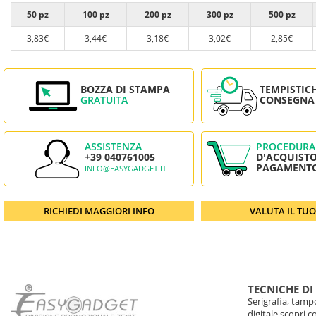
50 pz
100 pz
200 pz
300 pz
500 pz
3,83€
3,44€
3,18€
3,02€
2,85€
BOZZA DI STAMPA
TEMPISTIC
GRATUITA
CONSEGNA
ASSISTENZA
PROCEDURA
+39 040761005
D'ACQUISTO
PAGAMENT
INFO@EASYGADGET.IT
RICHIEDI MAGGIORI INFO
VALUTA IL TU
TECNICHE DI
Serigrafia, tampo
digitale scopri 