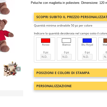
Peluche con maglietta in poliestere. Dimensione: 120 m
SCOPRI SUBITO IL PREZZO PERSONALIZZA
Quantità minima ordinabile 50 pz per colore
Indicare la quantità desiderata nel campo sotto il color
Rosso
Bianco
Blu Royal
Ma
0 pz
0 pz
0 pz
0
POSIZIONI E COLORI DI STAMPA
PERSONALIZZAZIONE