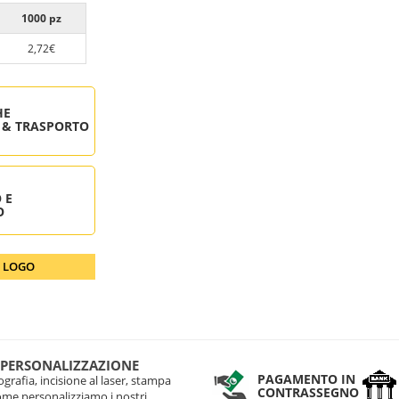
1000 pz
2,72€
HE
 & TRASPORTO
 E
O
O LOGO
 PERSONALIZZAZIONE
PAGAMENTO IN
grafia, incisione al laser, stampa
CONTRASSEGNO
come personalizziamo i nostri