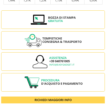
1,44€
1,31€
1,25€
1,13€
0,99€
0,95€
BOZZA DI STAMPA
GRATUITA
TEMPISTICHE
CONSEGNA & TRASPORTO
ASSISTENZA
+39 040761005
INFO@EASYGADGET.IT
PROCEDURA
D'ACQUISTO E PAGAMENTO
RICHIEDI MAGGIORI INFO