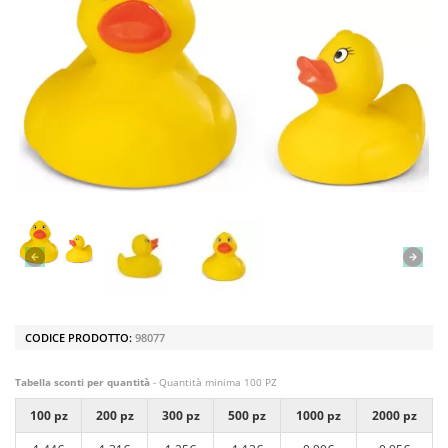
CODICE PRODOTTO:
98077
Tabella sconti per quantità
- Quantità minima 100 PZ
100 pz
200 pz
300 pz
500 pz
1000 pz
2000 pz