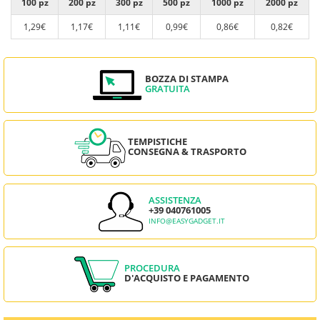
100 pz
200 pz
300 pz
500 pz
1000 pz
2000 pz
1,29€
1,17€
1,11€
0,99€
0,86€
0,82€
BOZZA DI STAMPA
GRATUITA
TEMPISTICHE
CONSEGNA & TRASPORTO
ASSISTENZA
+39 040761005
INFO@EASYGADGET.IT
PROCEDURA
D'ACQUISTO E PAGAMENTO