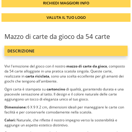
RICHIEDI MAGGIORI INFO
VALUTA IL TUO LOGO
Mazzo di carte da gioco da 54 carte
DESCRIZIONE
Vivi l'emozione del gioco con il nostro
mazzo di carte da gioco
, composto
da 54 carte alloggiate in una pratica scatola singola. Queste carte,
realizzate in
carta riciclata
, sono una scelta eccellente per gli amanti dei
giochi che tengono all'ambiente.
Ogni carta è stampata su
cartoncino
di qualità, garantendo durata e una
piacevole sensazione al tatto. Il design e il colore naturale delle carte
aggiungono un tocco di eleganza unico al tuo gioco.
Dimensione:
6 X 9 X 2 cm, dimensioni ideali per maneggiare le carte con
facilità e per conservarle comodamente nella scatola.
Colori:
Naturale, che riflette il nostro impegno verso la sostenibilità e
aggiunge un aspetto estetico distintivo.