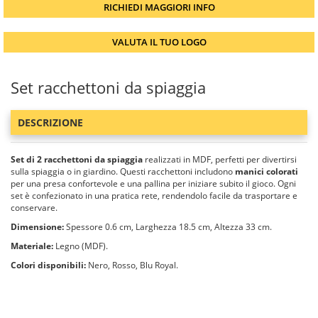
RICHIEDI MAGGIORI INFO
VALUTA IL TUO LOGO
Set racchettoni da spiaggia
DESCRIZIONE
Set di 2 racchettoni da spiaggia
realizzati in MDF, perfetti per divertirsi
sulla spiaggia o in giardino. Questi racchettoni includono
manici colorati
per una presa confortevole e una pallina per iniziare subito il gioco. Ogni
set è confezionato in una pratica rete, rendendolo facile da trasportare e
conservare.
Dimensione:
Spessore 0.6 cm, Larghezza 18.5 cm, Altezza 33 cm.
Materiale:
Legno (MDF).
Colori disponibili:
Nero, Rosso, Blu Royal.