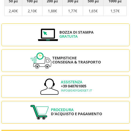
50 pz
100 pz
200 pz
300 pz
500 pz
1000 pz
2,40€
2,10€
1,88€
1,77€
1,65€
1,57€
BOZZA DI STAMPA
GRATUITA
TEMPISTICHE
CONSEGNA & TRASPORTO
ASSISTENZA
+39 040761005
INFO@EASYGADGET.IT
PROCEDURA
D'ACQUISTO E PAGAMENTO