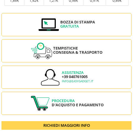
1,86€
1,42€
1,21€
0,98€
0,91€
0,86€
BOZZA DI STAMPA
GRATUITA
TEMPISTICHE
CONSEGNA & TRASPORTO
ASSISTENZA
+39 040761005
INFO@EASYGADGET.IT
PROCEDURA
D'ACQUISTO E PAGAMENTO
RICHIEDI MAGGIORI INFO