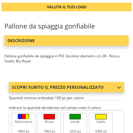
VALUTA IL TUO LOGO
Pallone da spiaggia gonfiabile
DESCRIZIONE
Pallone gonfiabile da spiaggia in PVC bicolore diametro cm 28 - Rosso,
Giallo, Blu Royal
SCOPRI SUBITO IL PREZZO PERSONALIZZATO
Quantità minima ordinabile 100 pz per colore
Indicare la quantità desiderata nel campo sotto il colore.
Multicolore
Rosso
Verde
Giallo
4904 pz
7964 pz
3226 pz
6900 pz