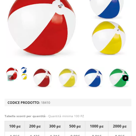
CODICE PRODOTTO:
18410
Tabella sconti per quantità
- Quantità minima 100 PZ
100 pz
200 pz
300 pz
500 pz
1000 pz
2000 pz