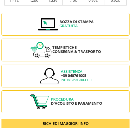
1,41€
1,28€
1,22€
1,10€
0,96€
0,92€
BOZZA DI STAMPA
GRATUITA
TEMPISTICHE
CONSEGNA & TRASPORTO
ASSISTENZA
+39 040761005
INFO@EASYGADGET.IT
PROCEDURA
D'ACQUISTO E PAGAMENTO
RICHIEDI MAGGIORI INFO