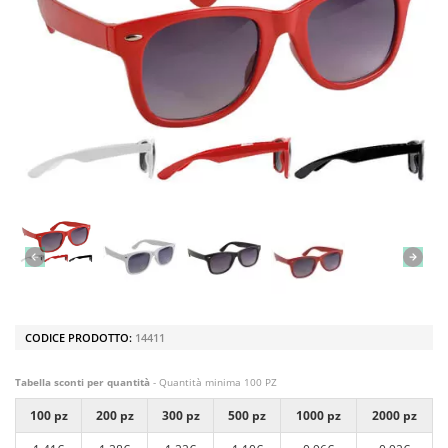
CODICE PRODOTTO:
14411
Tabella sconti per quantità
- Quantità minima 100 PZ
100 pz
200 pz
300 pz
500 pz
1000 pz
2000 pz