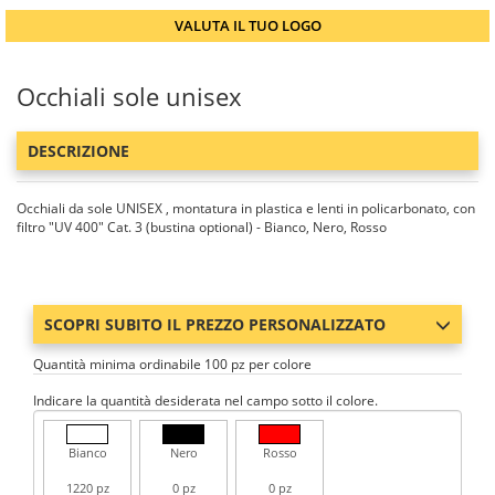
VALUTA IL TUO LOGO
Occhiali sole unisex
DESCRIZIONE
Occhiali da sole UNISEX , montatura in plastica e lenti in policarbonato, con
filtro "UV 400" Cat. 3 (bustina optional) - Bianco, Nero, Rosso
SCOPRI SUBITO IL PREZZO PERSONALIZZATO
Quantità minima ordinabile 100 pz per colore
Indicare la quantità desiderata nel campo sotto il colore.
Bianco
Nero
Rosso
1220 pz
0 pz
0 pz