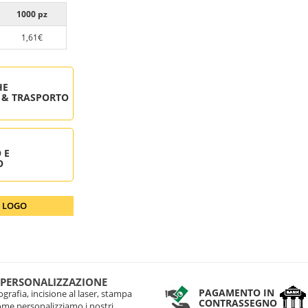
1000 pz
1,61€
HE
 & TRASPORTO
 E
O
O LOGO
 PERSONALIZZAZIONE
PAGAMENTO IN
grafia, incisione al laser, stampa
CONTRASSEGNO
come personalizziamo i nostri