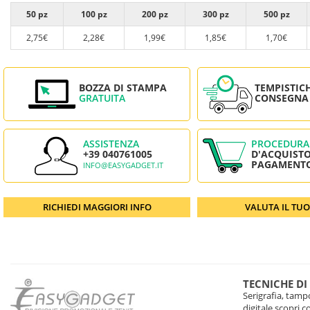
50 pz
100 pz
200 pz
300 pz
500 pz
2,75€
2,28€
1,99€
1,85€
1,70€
BOZZA DI STAMPA
TEMPISTIC
GRATUITA
CONSEGNA
ASSISTENZA
PROCEDURA
+39 040761005
D'ACQUISTO
PAGAMENT
INFO@EASYGADGET.IT
RICHIEDI MAGGIORI INFO
VALUTA IL TU
TECNICHE DI
Serigrafia, tampo
digitale scopri 