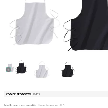
CODICE PRODOTTO:
19403
Tabella sconti per quantità
- Quantità minima 50 PZ