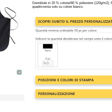
Grembiule in 20 % cotone/80 % poliestere (120g/m2), 
quadricromia solo su colore bianco.
SCOPRI SUBITO IL PREZZO PERSONALIZZA
Quantità minima ordinabile 50 pz per colore
Indicare la quantità desiderata nel campo sotto il color
Nero
0 pz
POSIZIONI E COLORI DI STAMPA
PERSONALIZZAZIONE