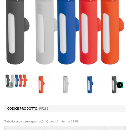
CODICE PRODOTTO:
PF232
Tabella sconti per quantità
- Quantità minima 25 PZ