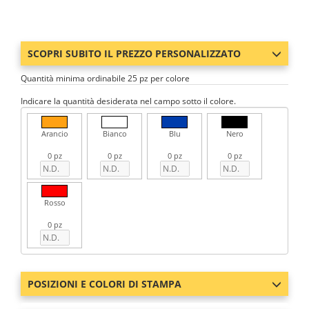
SCOPRI SUBITO IL PREZZO PERSONALIZZATO
Quantità minima ordinabile 25 pz per colore
Indicare la quantità desiderata nel campo sotto il colore.
Arancio
Bianco
Blu
Nero
0 pz
0 pz
0 pz
0 pz
Rosso
0 pz
POSIZIONI E COLORI DI STAMPA