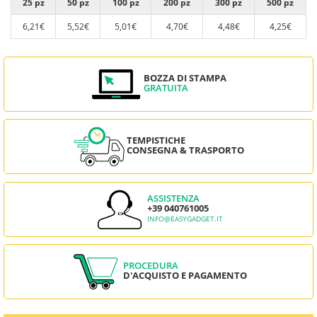
25 pz
50 pz
100 pz
200 pz
300 pz
500 pz
6,21€
5,52€
5,01€
4,70€
4,48€
4,25€
BOZZA DI STAMPA
GRATUITA
TEMPISTICHE
CONSEGNA & TRASPORTO
ASSISTENZA
+39 040761005
INFO@EASYGADGET.IT
PROCEDURA
D'ACQUISTO E PAGAMENTO