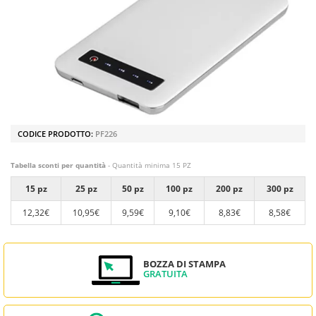
CODICE PRODOTTO:
PF226
Tabella sconti per quantità
- Quantità minima 15 PZ
15 pz
25 pz
50 pz
100 pz
200 pz
300 pz
12,32€
10,95€
9,59€
9,10€
8,83€
8,58€
BOZZA DI STAMPA
GRATUITA