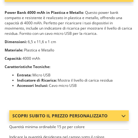
Power Bank 4000 mAh in Plastica e Metallo
: Questo power bank
compatto e resistente è realizzato in plastica e metallo, offrendo una
capacità di 4000 mAh. Perfetto per ricaricare i tuoi dispositivi in
movimento, include un indicatore di ricarica per mostrare il livello di carica
residua. Fornito con un cavo micro USB per la ricarica.
Dimensioni:
6,5 x 11,6 x 1 cm
Materiale:
Plastica e Metallo
Capacità:
4000 mAh
Caratteristiche Tecniche:
Entrata:
Micro USB
Indicatore di Ricarica:
Mostra il livello di carica residua
Accessori Inclusi:
Cavo micro USB
SCOPRI SUBITO IL PREZZO PERSONALIZZATO
Quantità minima ordinabile 15 pz per colore
Indicare la quantità desiderata nel campo sotto il colore.