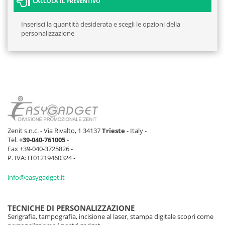
CALCOLA IL PREVENTIVO
Inserisci la quantità desiderata e scegli le opzioni della
personalizzazione
Zenit s.n.c. - Via Rivalto, 1 34137
Trieste
- Italy -
Tel.
+39-040-761005
-
Fax +39-040-3725826 -
P. IVA: IT01219460324 -
info@easygadget.it
TECNICHE DI PERSONALIZZAZIONE
Serigrafia, tampografia, incisione al laser, stampa digitale scopri come