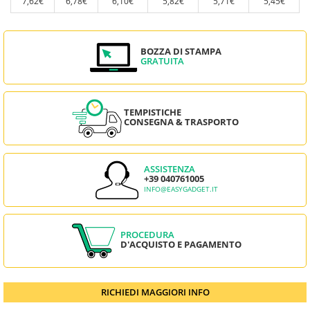
7,62€
6,78€
6,10€
5,82€
5,71€
5,45€
BOZZA DI STAMPA
GRATUITA
TEMPISTICHE
CONSEGNA & TRASPORTO
ASSISTENZA
+39 040761005
INFO@EASYGADGET.IT
PROCEDURA
D'ACQUISTO E PAGAMENTO
RICHIEDI MAGGIORI INFO