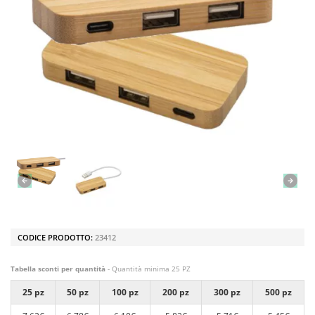
CODICE PRODOTTO:
23412
Tabella sconti per quantità
- Quantità minima 25 PZ
25 pz
50 pz
100 pz
200 pz
300 pz
500 pz