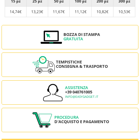
15 pz
25 pz
50 pz
100 pz
200 pz
300 pz
14,74€
13,23€
11,67€
11,12€
10,82€
10,53€
BOZZA DI STAMPA
GRATUITA
TEMPISTICHE
CONSEGNA & TRASPORTO
ASSISTENZA
+39 040761005
INFO@EASYGADGET.IT
PROCEDURA
D'ACQUISTO E PAGAMENTO