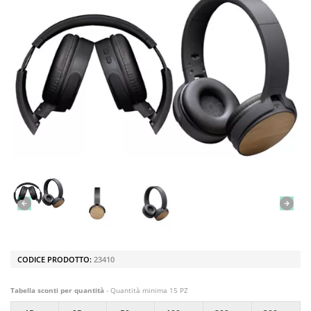
CODICE PRODOTTO:
23410
Tabella sconti per quantità
- Quantità minima 15 PZ