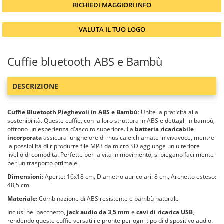
RICHIEDI MAGGIORI INFO
VALUTA IL TUO LOGO
Cuffie bluetooth ABS e Bambù
DESCRIZIONE
Cuffie Bluetooth Pieghevoli in ABS e Bambù
: Unite la praticità alla
sostenibilità. Queste cuffie, con la loro struttura in ABS e dettagli in bambù,
offrono un'esperienza d'ascolto superiore. La
batteria ricaricabile
incorporata
assicura lunghe ore di musica e chiamate in vivavoce, mentre
la possibilità di riprodurre file MP3 da micro SD aggiunge un ulteriore
livello di comodità. Perfette per la vita in movimento, si piegano facilmente
per un trasporto ottimale.
Dimensioni:
Aperte: 16x18 cm, Diametro auricolari: 8 cm, Archetto esteso:
48,5 cm
Materiale:
Combinazione di ABS resistente e bambù naturale
Inclusi nel pacchetto,
jack audio da 3,5 mm
e
cavi di ricarica USB
,
rendendo queste cuffie versatili e pronte per ogni tipo di dispositivo audio.