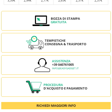
3,39€
2,94€
2,77€
2,65€
2,51€
2,37€
BOZZA DI STAMPA
GRATUITA
TEMPISTICHE
CONSEGNA & TRASPORTO
ASSISTENZA
+39 040761005
INFO@EASYGADGET.IT
PROCEDURA
D'ACQUISTO E PAGAMENTO
RICHIEDI MAGGIORI INFO