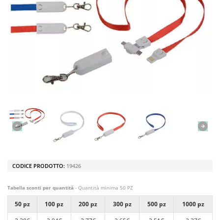
CODICE PRODOTTO:
19426
Tabella sconti per quantità
- Quantità minima 50 PZ
50 pz
100 pz
200 pz
300 pz
500 pz
1000 pz