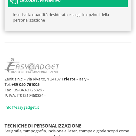
CALCOLA IL PREVENTIVO
Inserisci la quantità desiderata e scegli le opzioni della
personalizzazione
Zenit s.n.c. - Via Rivalto, 1 34137
Trieste
- Italy -
Tel.
+39-040-761005
-
Fax +39-040-3725826 -
P. IVA: IT01219460324 -
info@easygadget.it
TECNICHE DI PERSONALIZZAZIONE
Serigrafia, tampografia, incisione al laser, stampa digitale scopri come