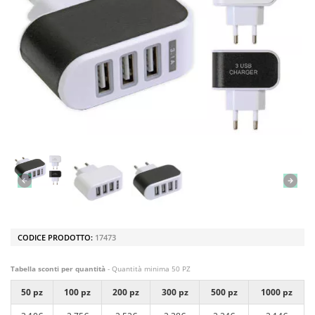
CODICE PRODOTTO:
17473
Tabella sconti per quantità
- Quantità minima 50 PZ
50 pz
100 pz
200 pz
300 pz
500 pz
1000 pz