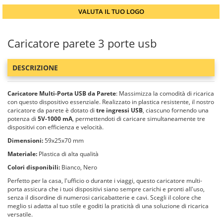
VALUTA IL TUO LOGO
Caricatore parete 3 porte usb
DESCRIZIONE
Caricatore Multi-Porta USB da Parete
: Massimizza la comodità di ricarica
con questo dispositivo essenziale. Realizzato in plastica resistente, il nostro
caricatore da parete è dotato di
tre ingressi USB
, ciascuno fornendo una
potenza di
5V-1000 mA
, permettendoti di caricare simultaneamente tre
dispositivi con efficienza e velocità.
Dimensioni:
59x25x70 mm
Materiale:
Plastica di alta qualità
Colori disponibili:
Bianco, Nero
Perfetto per la casa, l'ufficio o durante i viaggi, questo caricatore multi-
porta assicura che i tuoi dispositivi siano sempre carichi e pronti all'uso,
senza il disordine di numerosi caricabatterie e cavi. Scegli il colore che
meglio si adatta al tuo stile e goditi la praticità di una soluzione di ricarica
versatile.