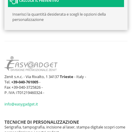
CALCOLA IL PREVENTIVO
Inserisci la quantità desiderata e scegli le opzioni della
personalizzazione
Zenit s.n.c. - Via Rivalto, 1 34137
Trieste
- Italy -
Tel.
+39-040-761005
-
Fax +39-040-3725826 -
P. IVA: IT01219460324 -
info@easygadget.it
TECNICHE DI PERSONALIZZAZIONE
Serigrafia, tampografia, incisione al laser, stampa digitale scopri come