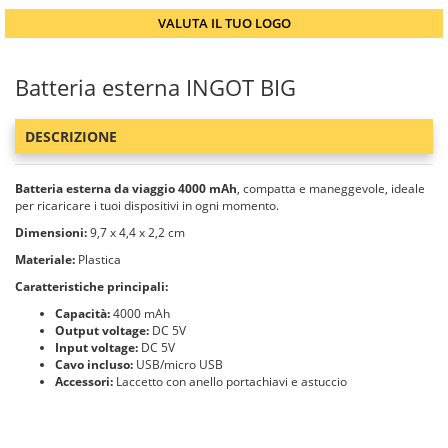
VALUTA IL TUO LOGO
Batteria esterna INGOT BIG
DESCRIZIONE
Batteria esterna da viaggio 4000 mAh
, compatta e maneggevole, ideale
per ricaricare i tuoi dispositivi in ogni momento.
Dimensioni:
9,7 x 4,4 x 2,2 cm
Materiale:
Plastica
Caratteristiche principali:
Capacità:
4000 mAh
Output voltage:
DC 5V
Input voltage:
DC 5V
Cavo incluso:
USB/micro USB
Accessori:
Laccetto con anello portachiavi e astuccio