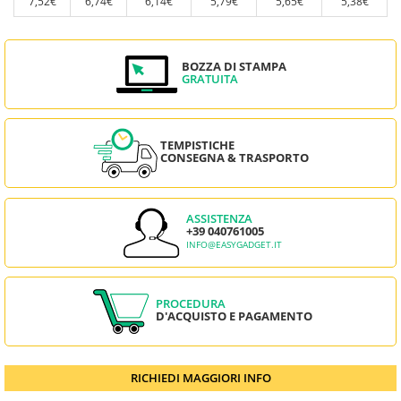
7,52€
6,74€
6,14€
5,79€
5,65€
5,38€
BOZZA DI STAMPA
GRATUITA
TEMPISTICHE
CONSEGNA & TRASPORTO
ASSISTENZA
+39 040761005
INFO@EASYGADGET.IT
PROCEDURA
D'ACQUISTO E PAGAMENTO
RICHIEDI MAGGIORI INFO