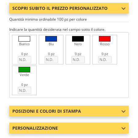
SCOPRI SUBITO IL PREZZO PERSONALIZZATO
Quantità minima ordinabile 100 pz per colore
Indicare la quantità desiderata nel campo sotto il colore.
Bianco
Blu
Nero
Rosso
0 pz
0 pz
0 pz
0 pz
Verde
0 pz
POSIZIONI E COLORI DI STAMPA
PERSONALIZZAZIONE