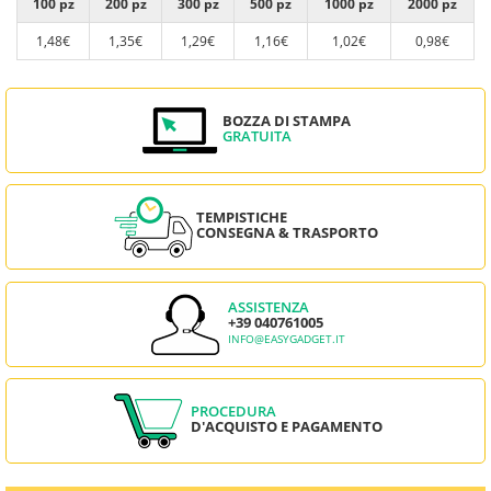
100 pz
200 pz
300 pz
500 pz
1000 pz
2000 pz
1,48€
1,35€
1,29€
1,16€
1,02€
0,98€
BOZZA DI STAMPA
GRATUITA
TEMPISTICHE
CONSEGNA & TRASPORTO
ASSISTENZA
+39 040761005
INFO@EASYGADGET.IT
PROCEDURA
D'ACQUISTO E PAGAMENTO