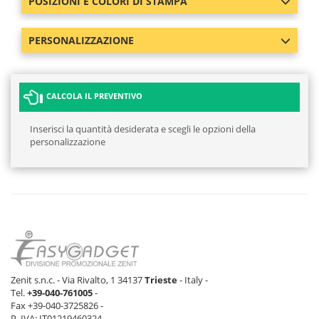
POSIZIONI E COLORI DI STAMPA
PERSONALIZZAZIONE
CALCOLA IL PREVENTIVO
Inserisci la quantità desiderata e scegli le opzioni della
personalizzazione
Zenit s.n.c. - Via Rivalto, 1 34137
Trieste
- Italy -
Tel.
+39-040-761005
-
Fax +39-040-3725826 -
P. IVA: IT01219460324 -