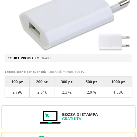
CODICE PRODOTTO:
16480
Tabella sconti per quantità
- Quantità minima 100 PZ
100 pz
200 pz
300 pz
500 pz
1000 pz
2,79€
2,54€
2,37€
2,07€
1,88€
BOZZA DI STAMPA
GRATUITA