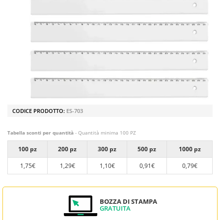
CODICE PRODOTTO:
ES-703
Tabella sconti per quantità
- Quantità minima 100 PZ
100 pz
200 pz
300 pz
500 pz
1000 pz
1,75€
1,29€
1,10€
0,91€
0,79€
BOZZA DI STAMPA
GRATUITA