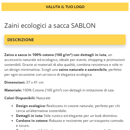
VALUTA IL TUO LOGO
Zaini ecologici a sacca SABLON
DESCRIZIONE
Zaino a sacca in 100% cotone (160 g/m²) con dettagli in iuta
, un
accessorio naturale ed ecologico, ideale per eventi, shopping e promozioni
sostenibili. Grazie ai materiali di alta qualità, combina resistenza e stile in
un design minimalista. Scegli uno
zaino naturale e sostenibile
, perfetto
per ogni occasione con un tocco di eleganza ecologica.
Dimensioni:
37 x 41 cm
Materiale:
100% Cotone (160 g/m²) con dettagli in imitazione di iuta
Colori Disponibili:
Naturale
Design ecologico:
Realizzato in cotone naturale, perfetto per chi
cerca un’alternativa sostenibile.
Dettagli in iuta:
Stile rustico ed elegante per un look distintivo.
Cordone in cotone:
Robusto e resistente per un trasporto comodo
e sicuro.