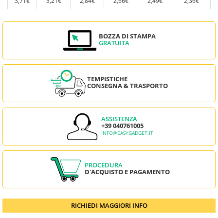
3,71€
3,21€
2,84€
2,66€
2,49€
2,36€
BOZZA DI STAMPA
GRATUITA
TEMPISTICHE
CONSEGNA & TRASPORTO
ASSISTENZA
+39 040761005
INFO@EASYGADGET.IT
PROCEDURA
D'ACQUISTO E PAGAMENTO
RICHIEDI MAGGIORI INFO