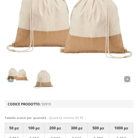
CODICE PRODOTTO:
92919
Tabella sconti per quantità
- Quantità minima 50 PZ
50 pz
100 pz
200 pz
300 pz
500 pz
1000 pz