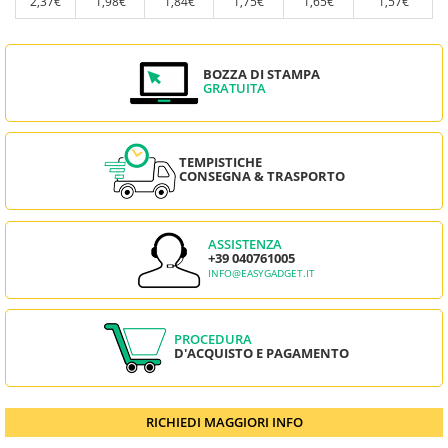
2,37€
1,98€
1,84€
1,75€
1,65€
1,57€
BOZZA DI STAMPA
GRATUITA
TEMPISTICHE
CONSEGNA & TRASPORTO
ASSISTENZA
+39 040761005
INFO@EASYGADGET.IT
PROCEDURA
D'ACQUISTO E PAGAMENTO
RICHIEDI MAGGIORI INFO