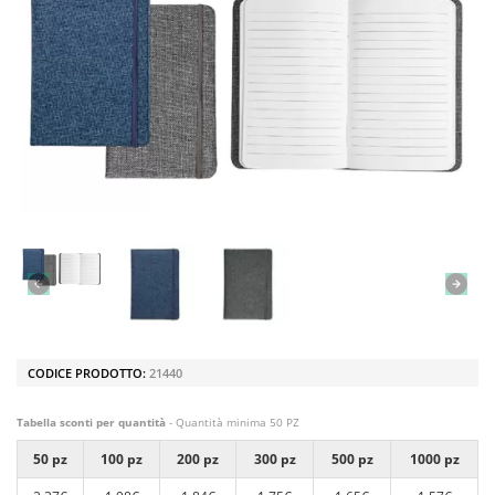
CODICE PRODOTTO:
21440
Tabella sconti per quantità
- Quantità minima 50 PZ
50 pz
100 pz
200 pz
300 pz
500 pz
1000 pz