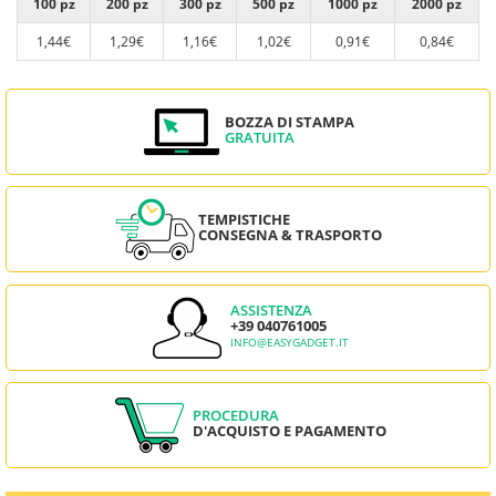
100 pz
200 pz
300 pz
500 pz
1000 pz
2000 pz
1,44€
1,29€
1,16€
1,02€
0,91€
0,84€
BOZZA DI STAMPA
GRATUITA
TEMPISTICHE
CONSEGNA & TRASPORTO
ASSISTENZA
+39 040761005
INFO@EASYGADGET.IT
PROCEDURA
D'ACQUISTO E PAGAMENTO