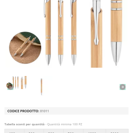
CODICE PRODOTTO:
81011
Tabella sconti per quantità
- Quantità minima 100 PZ