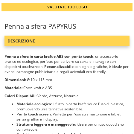
VALUTA IL TUO LOGO
Penna a sfera PAPYRUS
DESCRIZIONE
Penna a sfera in carta kraft e ABS con punta touch
, un accessorio
pratico ed ecologico, perfetto per scrivere su carta e interagire con
dispositivi touchscreen.
Personalizzabile
con loghi e grafiche, è ideale per
eventi, campagne pubblicitarie e regali aziendali eco-friendly.
Dimensioni:
Ø 10 x 115 mm
Materiale:
Carta kraft e ABS
Colori Disponibili:
Verde, Azzurro, Naturale
Materiale ecologico:
Il fusto in carta kraft riduce l’uso di plastica,
promuovendo un’alternativa sostenibile.
Punta touch screen:
Perfetta per l’uso su smartphone e tablet
senza graffiare il display.
Struttura leggera e maneggevole:
Ideale per un uso quotidiano
confortevole.