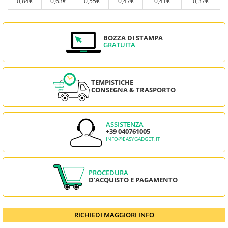
0,84€
0,63€
0,55€
0,47€
0,41€
0,37€
BOZZA DI STAMPA
GRATUITA
TEMPISTICHE
CONSEGNA & TRASPORTO
ASSISTENZA
+39 040761005
INFO@EASYGADGET.IT
PROCEDURA
D'ACQUISTO E PAGAMENTO
RICHIEDI MAGGIORI INFO