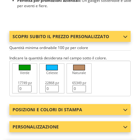
Perfetta per promozioni aziendali:
Un gadget sostenibile e utile
per eventi e fiere.
SCOPRI SUBITO IL PREZZO PERSONALIZZATO
Quantità minima ordinabile 100 pz per colore
Indicare la quantità desiderata nel campo sotto il colore.
Verde
Celeste
Naturale
17749 pz
22868 pz
65349 pz
POSIZIONI E COLORI DI STAMPA
PERSONALIZZAZIONE