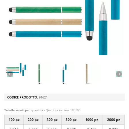
CODICE PRODOTTO:
91621
Tabella sconti per quantità
- Quantità minima 100 PZ
100 pz
200 pz
300 pz
500 pz
1000 pz
2000 pz