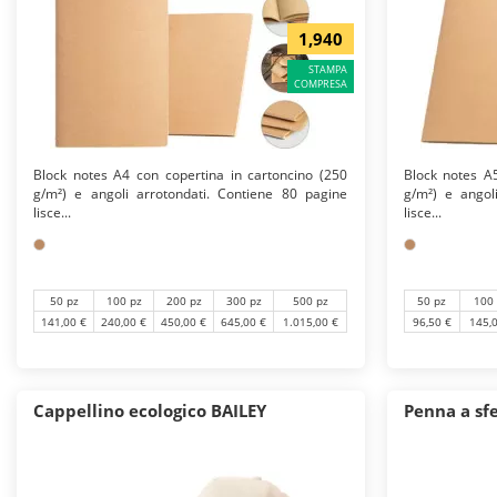
1,940
STAMPA
COMPRESA
Block notes A4 con copertina in cartoncino (250
Block notes A5
g/m²) e angoli arrotondati. Contiene 80 pagine
g/m²) e angol
lisce...
lisce...
50 pz
100 pz
200 pz
300 pz
500 pz
50 pz
100
141,00 €
240,00 €
450,00 €
645,00 €
1.015,00 €
96,50 €
145,
Cappellino ecologico BAILEY
Penna a sf