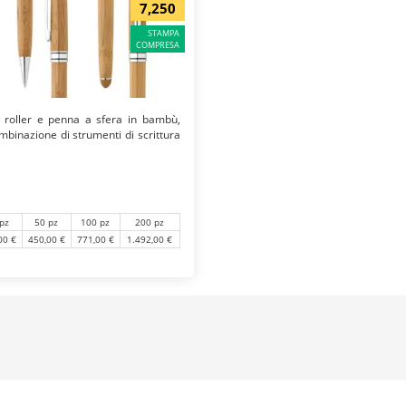
7,250
STAMPA
COMPRESA
 roller e penna a sfera in bambù,
mbinazione di strumenti di scrittura
pz
50 pz
100 pz
200 pz
00 €
450,00 €
771,00 €
1.492,00 €