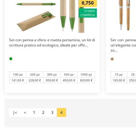
0,750
STAMPA
COMPRESA
Set con penna a sfera e matita portamina, un kit di
Set con penna
scrittura pratico ed ecologico, ideale per uffic...
un'elegante co
so...
100 pz
200 pz
300 pz
500 pz
1000 pz
15 pz
25 
141,00 €
228,00 €
309,00 €
450,00 €
820,00 €
165,00 €
250,
|<
<
1
2
3
4