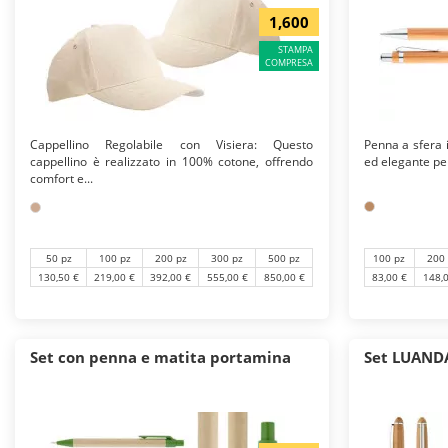
1,600
STAMPA
COMPRESA
Cappellino Regolabile con Visiera: Questo
Penna a sfera 
cappellino è realizzato in 100% cotone, offrendo
ed elegante per 
comfort e...
100 pz
200
50 pz
100 pz
200 pz
300 pz
500 pz
83,00 €
148,
130,50 €
219,00 €
392,00 €
555,00 €
850,00 €
Set con penna e matita portamina
Set LUAND