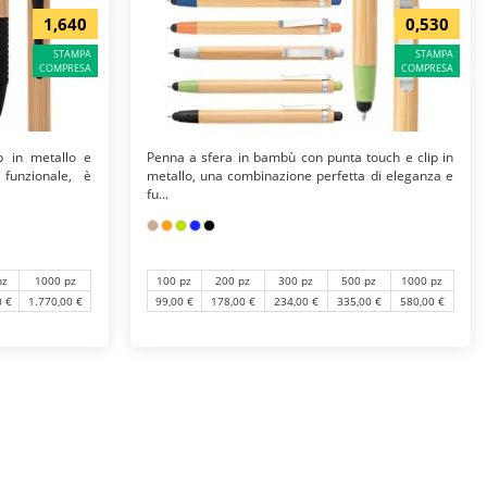
1,640
0,530
STAMPA
STAMPA
COMPRESA
COMPRESA
p in metallo e
Penna a sfera in bambù con punta touch e clip in
funzionale, è
metallo, una combinazione perfetta di eleganza e
fu...
pz
1000 pz
100 pz
200 pz
300 pz
500 pz
1000 pz
0 €
1.770,00 €
99,00 €
178,00 €
234,00 €
335,00 €
580,00 €