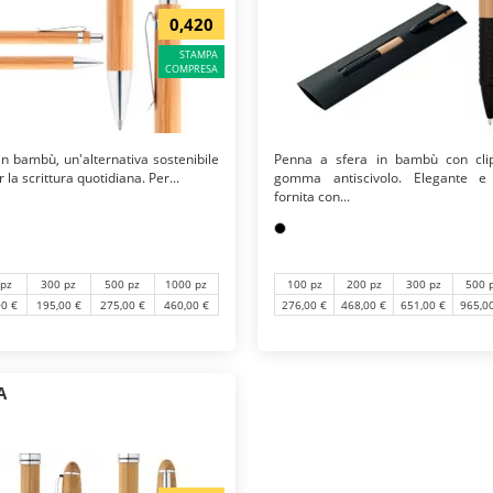
0,420
STAMPA
COMPRESA
in bambù, un'alternativa sostenibile
Penna a sfera in bambù con cli
la scrittura quotidiana. Per...
gomma antiscivolo. Elegante e 
fornita con...
 pz
300 pz
500 pz
1000 pz
100 pz
200 pz
300 pz
500 
00 €
195,00 €
275,00 €
460,00 €
276,00 €
468,00 €
651,00 €
965,0
A