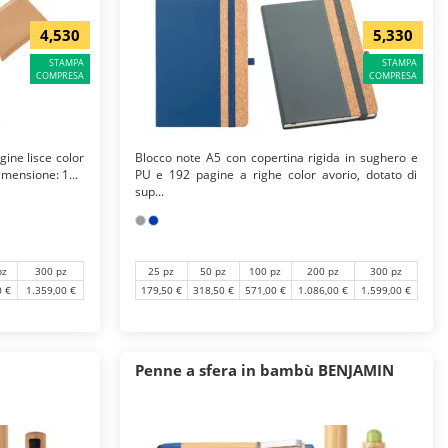
4,530
5,330
STAMPA
STAMPA
COMPRESA
COMPRESA
ine lisce color
Blocco note A5 con copertina rigida in sughero e
imensione: 1...
PU e 192 pagine a righe color avorio, dotato di
sup...
pz
300 pz
25 pz
50 pz
100 pz
200 pz
300 pz
0 €
1.359,00 €
179,50 €
318,50 €
571,00 €
1.086,00 €
1.599,00 €
Penne a sfera in bambù BENJAMIN