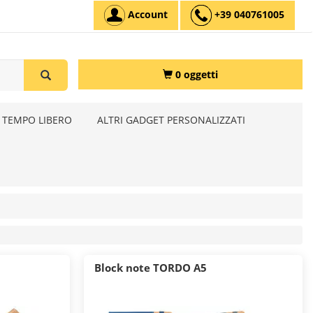
Account
+39 040761005
0 oggetti
 TEMPO LIBERO
ALTRI GADGET PERSONALIZZATI
Block note TORDO A5