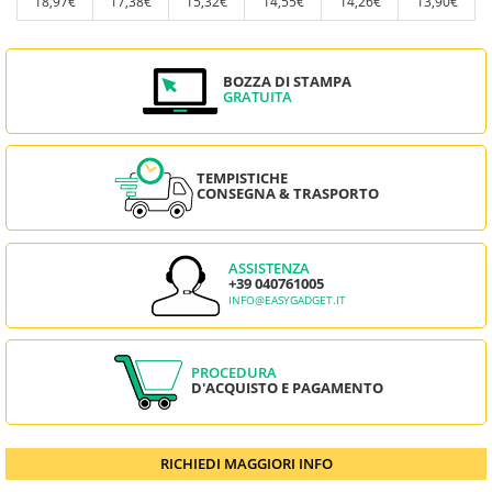
18,97€
17,38€
15,32€
14,55€
14,26€
13,90€
BOZZA DI STAMPA
GRATUITA
TEMPISTICHE
CONSEGNA & TRASPORTO
ASSISTENZA
+39 040761005
INFO@EASYGADGET.IT
PROCEDURA
D'ACQUISTO E PAGAMENTO
RICHIEDI MAGGIORI INFO