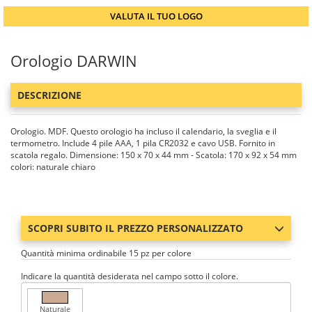
VALUTA IL TUO LOGO
Orologio DARWIN
DESCRIZIONE
Orologio. MDF. Questo orologio ha incluso il calendario, la sveglia e il
termometro. Include 4 pile AAA, 1 pila CR2032 e cavo USB. Fornito in
scatola regalo. Dimensione: 150 x 70 x 44 mm - Scatola: 170 x 92 x 54 mm
colori: naturale chiaro
SCOPRI SUBITO IL PREZZO PERSONALIZZATO
Quantità minima ordinabile 15 pz per colore
Indicare la quantità desiderata nel campo sotto il colore.
Naturale