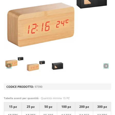
CODICE PRODOTTO:
97390
Tabella sconti per quantità
- Quantità minima 15 PZ
15 pz
25 pz
50 pz
100 pz
200 pz
300 pz