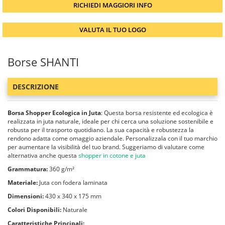
RICHIEDI MAGGIORI INFO
VALUTA IL TUO LOGO
Borse SHANTI
DESCRIZIONE
Borsa Shopper Ecologica in Juta
: Questa borsa resistente ed ecologica è
realizzata in juta naturale, ideale per chi cerca una soluzione sostenibile e
robusta per il trasporto quotidiano. La sua capacità e robustezza la
rendono adatta come omaggio aziendale. Personalizzala con il tuo marchio
per aumentare la visibilità del tuo brand. Suggeriamo di valutare come
alternativa anche questa
shopper in cotone e juta
Grammatura:
360 g/m²
Materiale:
Juta con fodera laminata
Dimensioni:
430 x 340 x 175 mm
Colori Disponibili:
Naturale
Caratteristiche Principali: