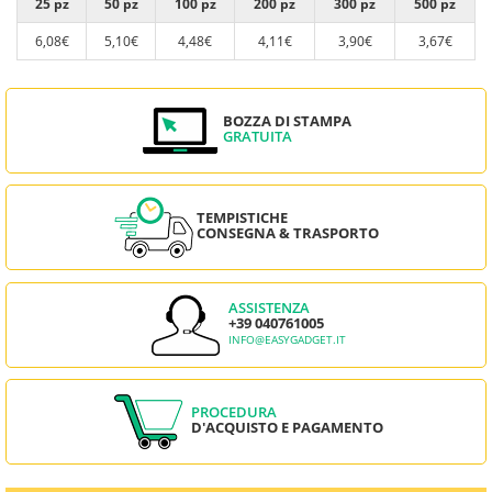
25 pz
50 pz
100 pz
200 pz
300 pz
500 pz
6,08€
5,10€
4,48€
4,11€
3,90€
3,67€
BOZZA DI STAMPA
GRATUITA
TEMPISTICHE
CONSEGNA & TRASPORTO
ASSISTENZA
+39 040761005
INFO@EASYGADGET.IT
PROCEDURA
D'ACQUISTO E PAGAMENTO