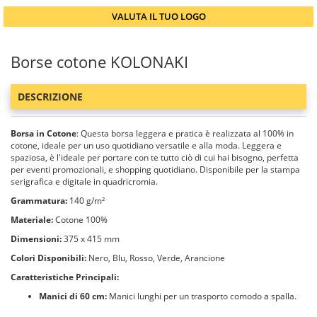
VALUTA IL TUO LOGO
Borse cotone KOLONAKI
DESCRIZIONE
Borsa in Cotone
: Questa borsa leggera e pratica è realizzata al 100% in
cotone, ideale per un uso quotidiano versatile e alla moda. Leggera e
spaziosa, è l'ideale per portare con te tutto ciò di cui hai bisogno, perfetta
per eventi promozionali, e shopping quotidiano. Disponibile per la stampa
serigrafica e digitale in quadricromia.
Grammatura:
140 g/m²
Materiale:
Cotone 100%
Dimensioni:
375 x 415 mm
Colori Disponibili:
Nero, Blu, Rosso, Verde, Arancione
Caratteristiche Principali:
Manici di 60 cm:
Manici lunghi per un trasporto comodo a spalla.