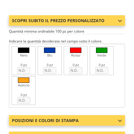
SCOPRI SUBITO IL PREZZO PERSONALIZZATO
Quantità minima ordinabile 100 pz per colore
Indicare la quantità desiderata nel campo sotto il colore.
Nero
Blu
Rosso
Verde
0 pz
0 pz
0 pz
0 pz
Arancio
0 pz
POSIZIONI E COLORI DI STAMPA