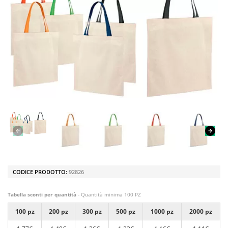
CODICE PRODOTTO:
92826
Tabella sconti per quantità
- Quantità minima 100 PZ
100 pz
200 pz
300 pz
500 pz
1000 pz
2000 pz