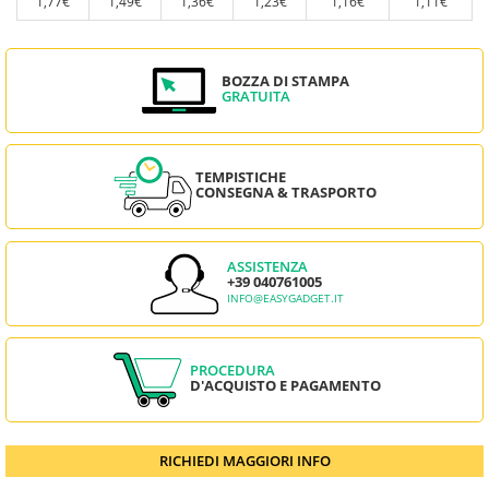
1,77€
1,49€
1,36€
1,23€
1,16€
1,11€
BOZZA DI STAMPA
GRATUITA
TEMPISTICHE
CONSEGNA & TRASPORTO
ASSISTENZA
+39 040761005
INFO@EASYGADGET.IT
PROCEDURA
D'ACQUISTO E PAGAMENTO
RICHIEDI MAGGIORI INFO