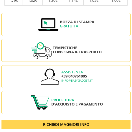
1,79€
1,32€
1,20€
1,14€
1,05€
1,00€
BOZZA DI STAMPA
GRATUITA
TEMPISTICHE
CONSEGNA & TRASPORTO
ASSISTENZA
+39 040761005
INFO@EASYGADGET.IT
PROCEDURA
D'ACQUISTO E PAGAMENTO
RICHIEDI MAGGIORI INFO