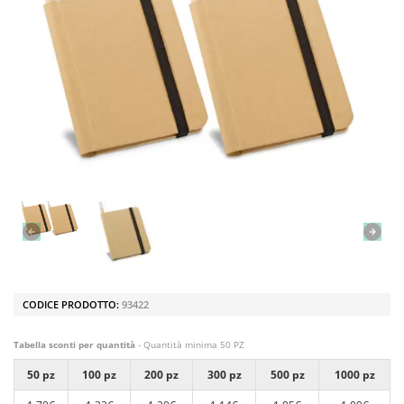
CODICE PRODOTTO:
93422
Tabella sconti per quantità
- Quantità minima 50 PZ
50 pz
100 pz
200 pz
300 pz
500 pz
1000 pz