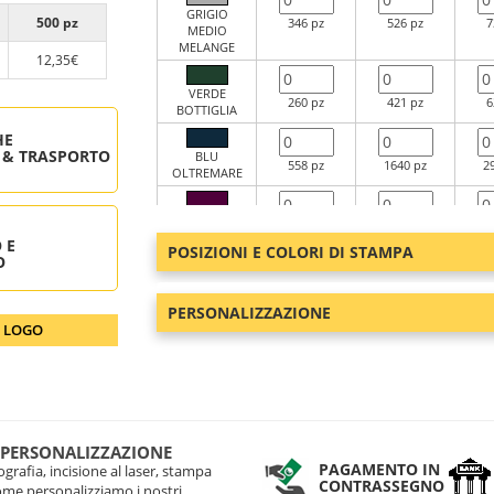
GRIGIO
500 pz
346 pz
526 pz
7
MEDIO
MELANGE
12,35€
VERDE
260 pz
421 pz
6
BOTTIGLIA
HE
 & TRASPORTO
BLU
558 pz
1640 pz
2
OLTREMARE
ROSSO VIVO
324 pz
557 pz
1
 E
POSIZIONI E COLORI DI STAMPA
O
NERO
532 pz
133 pz
5
PERSONALIZZAZIONE
O LOGO
BLU ROYAL
0 pz
206 pz
 PERSONALIZZAZIONE
PAGAMENTO IN
grafia, incisione al laser, stampa
CONTRASSEGNO
come personalizziamo i nostri