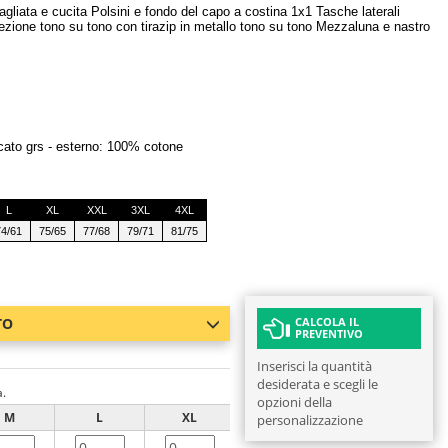
gliata e cucita Polsini e fondo del capo a costina 1x1 Tasche laterali
iezione tono su tono con tirazip in metallo tono su tono Mezzaluna e nastro
icato grs - esterno: 100% cotone
L
XL
XXL
3XL
4XL
74/61
75/65
77/68
79/71
81/75
TO
CALCOLA IL
PREVENTIVO
Inserisci la quantità
desiderata e scegli le
a.
opzioni della
M
L
XL
XXL
3XL
personalizzazione