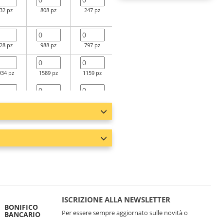
32 pz
808 pz
247 pz
259 pz
310 pz
28 pz
988 pz
797 pz
469 pz
339 pz
934 pz
1589 pz
1159 pz
692 pz
448 pz
660 pz
810 pz
359 pz
295 pz
246 pz
71 pz
547 pz
827 pz
358 pz
553 pz
0 pz
202 pz
345 pz
204 pz
11 pz
ISCRIZIONE ALLA NEWSLETTER
BONIFICO
Per essere sempre aggiornato sulle novità o
BANCARIO