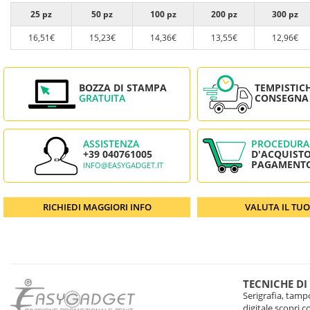
25 pz
50 pz
100 pz
200 pz
300 pz
16,51€
15,23€
14,36€
13,55€
12,96€
BOZZA DI STAMPA
TEMPISTIC
GRATUITA
CONSEGNA
ASSISTENZA
PROCEDURA
+39 040761005
D'ACQUISTO
PAGAMENT
INFO@EASYGADGET.IT
RICHIEDI MAGGIORI INFO
VALUTA IL TU
TECNICHE DI
Serigrafia, tampo
digitale scopri 