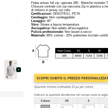
Felpa unisex full zip –garzata 280 - Maniche montate Ta
Chiusura centrale con zip nascosta Zip in plastica a in
di rinforzo in jersey sul collo
Certificazioni:
OEKOTEX1, PETA
Candeggio:
Non candeggiabile
Lavaggio:
40°
Stiro:
Stirare a bassa temperatura
Asciugatrice:
Non adatto all'asciugatrice
Pulizia professionale:
Non lavare a secco
Materiale:
80% cotone - 20% poliestere riciclato certif
A
Haut Corps
XS
S
M
A/B
68/50
71/53
72/56
B
SCOPRI SUBITO IL PREZZO PERSONALIZZA
Quantità minima ordinabile 25 pz per colore
Indicare la quantità desiderata nel campo sotto la tagli
Colore
XS
S