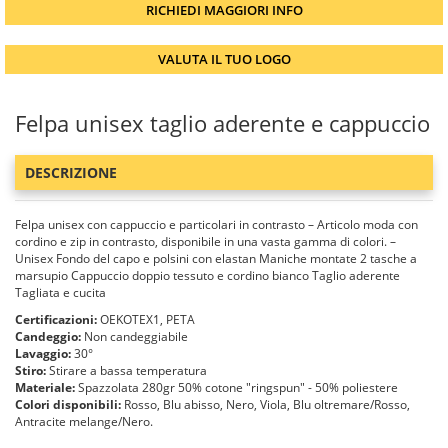
RICHIEDI MAGGIORI INFO
VALUTA IL TUO LOGO
Felpa unisex taglio aderente e cappuccio
DESCRIZIONE
Felpa unisex con cappuccio e particolari in contrasto – Articolo moda con
cordino e zip in contrasto, disponibile in una vasta gamma di colori. –
Unisex Fondo del capo e polsini con elastan Maniche montate 2 tasche a
marsupio Cappuccio doppio tessuto e cordino bianco Taglio aderente
Tagliata e cucita
Certificazioni:
OEKOTEX1, PETA
Candeggio:
Non candeggiabile
Lavaggio:
30°
Stiro:
Stirare a bassa temperatura
Materiale:
Spazzolata 280gr 50% cotone "ringspun" - 50% poliestere
Colori disponibili:
Rosso, Blu abisso, Nero, Viola, Blu oltremare/Rosso,
Antracite melange/Nero.