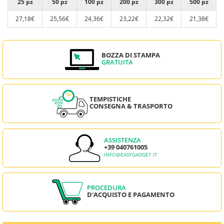
25 pz
50 pz
100 pz
200 pz
300 pz
500 pz
27,18€
25,56€
24,36€
23,22€
22,32€
21,38€
BOZZA DI STAMPA
GRATUITA
TEMPISTICHE
CONSEGNA & TRASPORTO
ASSISTENZA
+39 040761005
INFO@EASYGADGET.IT
PROCEDURA
D'ACQUISTO E PAGAMENTO