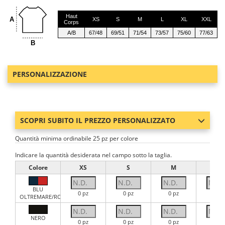
Haut
A
XS
S
M
L
XL
XXL
Corps
A/B
67/48
69/51
71/54
73/57
75/60
77/63
B
PERSONALIZZAZIONE
SCOPRI SUBITO IL PREZZO PERSONALIZZATO
Quantità minima ordinabile 25 pz per colore
Indicare la quantità desiderata nel campo sotto la taglia.
Colore
XS
S
M
L
BLU
0 pz
0 pz
0 pz
0 pz
OLTREMARE/ROSSO
NERO
0 pz
0 pz
0 pz
0 pz