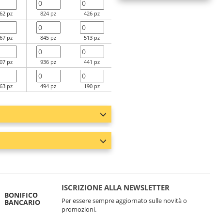
62 pz
824 pz
426 pz
231 pz
116 pz
67 pz
845 pz
513 pz
251 pz
91 pz
07 pz
936 pz
441 pz
196 pz
105 pz
63 pz
494 pz
190 pz
133 pz
98 pz
ISCRIZIONE ALLA NEWSLETTER
BONIFICO
Per essere sempre aggiornato sulle novità o
BANCARIO
promozioni.