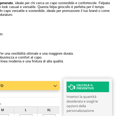
generato
, ideale per chi cerca un capo sostenibile e confortevole. Felpata
 look casual e versatile. Questa felpa girocollo è perfetta per il tempo
n capo versatile e sostenibile, ideale per promuovere il tuo brand o come
duraturo.
to
er una vestibilità ottimale e una maggiore durata.
obustezza e comfort al capo.
inea moderna e una finitura di alta qualità.
TO
CALCOLA IL
PREVENTIVO
Inserisci la quantità
desiderata e scegli le
a.
opzioni della
M
L
XL
XXL
XXXL
personalizzazione