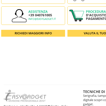
ASSISTENZA
PROCEDURA
+39 040761005
D'ACQUISTO
PAGAMENT
INFO@EASYGADGET.IT
RICHIEDI MAGGIORI INFO
VALUTA IL TU
TECNICHE DI
Serigrafia, tampo
digitale scopri 
gadget.