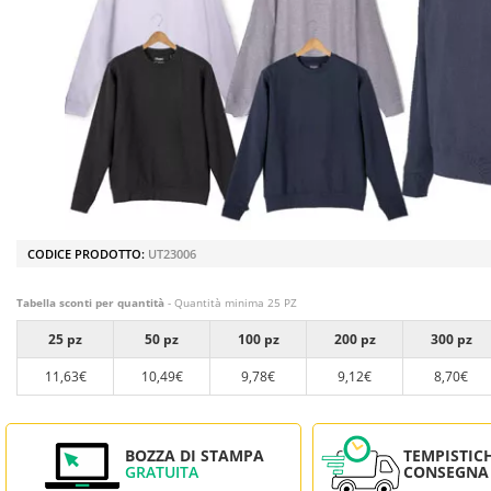
CODICE PRODOTTO:
UT23006
Tabella sconti per quantità
- Quantità minima 25 PZ
25 pz
50 pz
100 pz
200 pz
300 pz
11,63€
10,49€
9,78€
9,12€
8,70€
BOZZA DI STAMPA
TEMPISTIC
GRATUITA
CONSEGNA