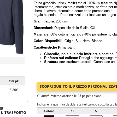
Felpa girocollo unisex realizzata al
100% in tessuto ri
internamente, offre calore e morbidezza, perfetta per un
libero, il lavoro informale o come capo promozionale. U
regalo aziendale. Personalizzala per lasciare un segno 
Grammatura:
280 g/m²
Dimensioni:
Disponibile dalla S alla XXL
Materiale:
60% cotone riciclato / 40% poliestere ricicla
Colori Disponibili:
Grigio, Blu, Nero, Bianco
Caratteristiche Principali:
Girocollo, polsini e orlo inferiore a costine:
P
Rinforzo sul colletto:
Dettaglio che aggiunge r
Struttura con cuciture laterali:
Garantisce una l
500 pz
SCOPRI SUBITO IL PREZZO PERSONALIZZA
8,26€
Quantità minima ordinabile 25 pz per colore
Indicare la quantità desiderata nel campo sotto la tagli
HE
Colore
XS
S
 & TRASPORTO