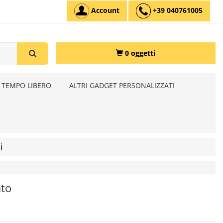
Account
+39 040761005
0 oggetti
 TEMPO LIBERO
ALTRI GADGET PERSONALIZZATI
i
ato