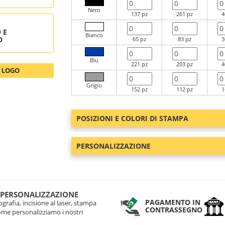
Nero
137 pz
261 pz
4
 E
Bianco
O
65 pz
83 pz
3
Blu
221 pz
203 pz
4
O LOGO
Grigio
152 pz
112 pz
1
POSIZIONI E COLORI DI STAMPA
PERSONALIZZAZIONE
 PERSONALIZZAZIONE
PAGAMENTO IN
grafia, incisione al laser, stampa
CONTRASSEGNO
come personalizziamo i nostri