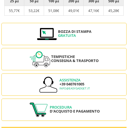
25 pz
50 pz
100 pz
200 pz
300 pz
500 pz
55,77€
53,22€
51,08€
49,01€
47,16€
45,28€
BOZZA DI STAMPA
GRATUITA
TEMPISTICHE
CONSEGNA & TRASPORTO
ASSISTENZA
+39 040761005
INFO@EASYGADGET.IT
PROCEDURA
D'ACQUISTO E PAGAMENTO