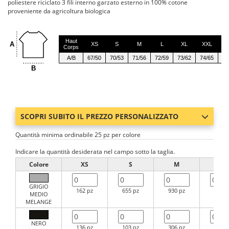
poliestere riciclato 3 fili interno garzato esterno in 100% cotone
proveniente da agricoltura biologica
Haut
A
XS
S
M
L
XL
XXL
3
Corps
A/B
67/50
70/53
71/56
72/59
73/62
74/65
75
B
SCOPRI SUBITO IL PREZZO PERSONALIZZATO
Quantità minima ordinabile 25 pz per colore
Indicare la quantità desiderata nel campo sotto la taglia.
Colore
XS
S
M
L
GRIGIO
162 pz
655 pz
930 pz
783 p
MEDIO
MELANGE
NERO
136 pz
103 pz
306 pz
183 p