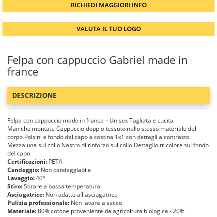
RICHIEDI MAGGIORI INFO
VALUTA IL TUO LOGO
Felpa con cappuccio Gabriel made in
france
DESCRIZIONE
Felpa con cappuccio made in france – Unisex Tagliata e cucita
Maniche montate Cappuccio doppio tessuto nello stesso materiale del
corpo Polsini e fondo del capo a costina 1x1 con dettagli a contrasto
Mezzaluna sul collo Nastro di rinforzo sul collo Dettaglio tricolore sul fondo
del capo
Certificazioni:
PETA
Candeggio:
Non candeggiabile
Lavaggio:
40°
Stiro:
Stirare a bassa temperatura
Asciugatrice:
Non adatto all'asciugatrice
Pulizia professionale:
Non lavare a secco
Materiale:
80% cotone proveniente da agricoltura biologica - 20%