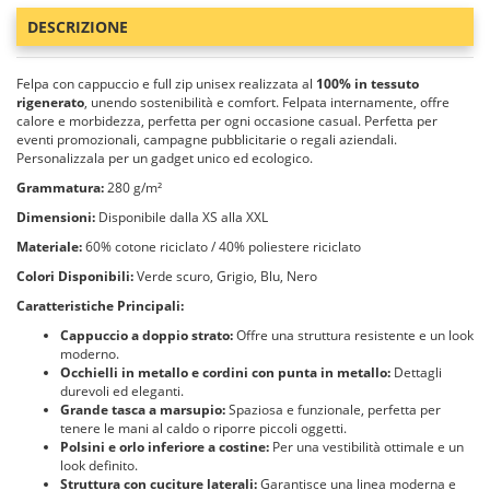
DESCRIZIONE
Felpa con cappuccio e full zip unisex realizzata al
100% in tessuto
rigenerato
, unendo sostenibilità e comfort. Felpata internamente, offre
calore e morbidezza, perfetta per ogni occasione casual. Perfetta per
eventi promozionali, campagne pubblicitarie o regali aziendali.
Personalizzala per un gadget unico ed ecologico.
Grammatura:
280 g/m²
Dimensioni:
Disponibile dalla XS alla XXL
Materiale:
60% cotone riciclato / 40% poliestere riciclato
Colori Disponibili:
Verde scuro, Grigio, Blu, Nero
Caratteristiche Principali:
Cappuccio a doppio strato:
Offre una struttura resistente e un look
moderno.
Occhielli in metallo e cordini con punta in metallo:
Dettagli
durevoli ed eleganti.
Grande tasca a marsupio:
Spaziosa e funzionale, perfetta per
tenere le mani al caldo o riporre piccoli oggetti.
Polsini e orlo inferiore a costine:
Per una vestibilità ottimale e un
look definito.
Struttura con cuciture laterali:
Garantisce una linea moderna e