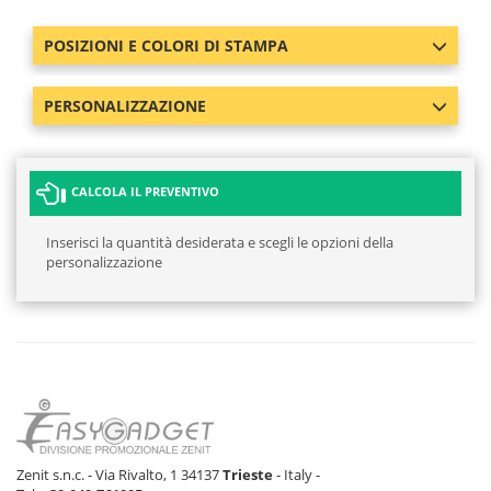
Verde militare
139 pz
300 pz
290 pz
261 p
POSIZIONI E COLORI DI STAMPA
PERSONALIZZAZIONE
CALCOLA IL PREVENTIVO
Inserisci la quantità desiderata e scegli le opzioni della
personalizzazione
Zenit s.n.c. - Via Rivalto, 1 34137
Trieste
- Italy -