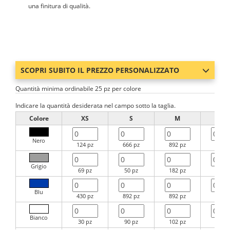
una finitura di qualità.
SCOPRI SUBITO IL PREZZO PERSONALIZZATO
Quantità minima ordinabile 25 pz per colore
Indicare la quantità desiderata nel campo sotto la taglia.
Colore
XS
S
M
L
Nero
124 pz
666 pz
892 pz
892 p
Grigio
69 pz
50 pz
182 pz
458 p
Blu
430 pz
892 pz
892 pz
892 p
Bianco
30 pz
90 pz
102 pz
194 p