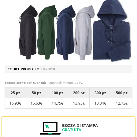
CODICE PRODOTTO:
UT23010
Tabella sconti per quantità
- Quantità minima 25 PZ
25 pz
50 pz
100 pz
200 pz
300 pz
500 pz
16,93€
15,63€
14,75€
13,93€
13,34€
12,73€
BOZZA DI STAMPA
GRATUITA