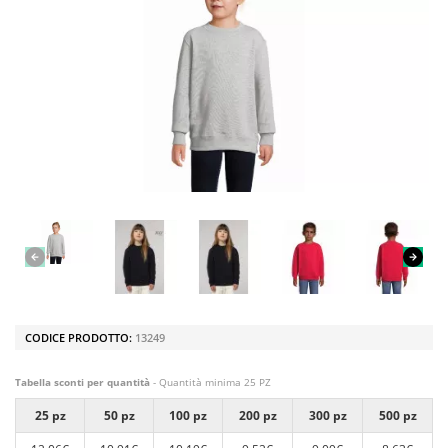
CODICE PRODOTTO:
13249
Tabella sconti per quantità
- Quantità minima 25 PZ
25 pz
50 pz
100 pz
200 pz
300 pz
500 pz