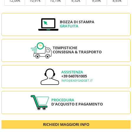
12,06€
10,91€
10,19€
9,52€
9,09€
8,63€
BOZZA DI STAMPA
GRATUITA
TEMPISTICHE
CONSEGNA & TRASPORTO
ASSISTENZA
+39 040761005
INFO@EASYGADGET.IT
PROCEDURA
D'ACQUISTO E PAGAMENTO
RICHIEDI MAGGIORI INFO