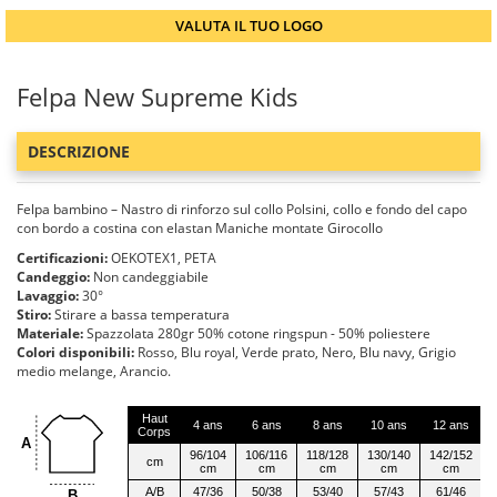
VALUTA IL TUO LOGO
Felpa New Supreme Kids
DESCRIZIONE
Felpa bambino – Nastro di rinforzo sul collo Polsini, collo e fondo del capo
con bordo a costina con elastan Maniche montate Girocollo
Certificazioni:
OEKOTEX1, PETA
Candeggio:
Non candeggiabile
Lavaggio:
30°
Stiro:
Stirare a bassa temperatura
Materiale:
Spazzolata 280gr 50% cotone ringspun - 50% poliestere
Colori disponibili:
Rosso, Blu royal, Verde prato, Nero, Blu navy, Grigio
medio melange, Arancio.
Haut
4 ans
6 ans
8 ans
10 ans
12 ans
Corps
A
96/104
106/116
118/128
130/140
142/152
cm
cm
cm
cm
cm
cm
A/B
47/36
50/38
53/40
57/43
61/46
B