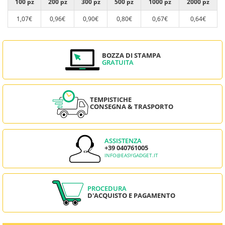
100 pz
200 pz
300 pz
500 pz
1000 pz
2000 pz
1,07€
0,96€
0,90€
0,80€
0,67€
0,64€
BOZZA DI STAMPA
GRATUITA
TEMPISTICHE
CONSEGNA & TRASPORTO
ASSISTENZA
+39 040761005
INFO@EASYGADGET.IT
PROCEDURA
D'ACQUISTO E PAGAMENTO