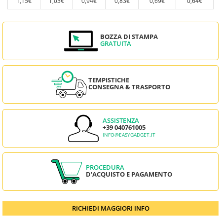
1,15€
1,03€
0,94€
0,83€
0,69€
0,64€
BOZZA DI STAMPA
GRATUITA
TEMPISTICHE
CONSEGNA & TRASPORTO
ASSISTENZA
+39 040761005
INFO@EASYGADGET.IT
PROCEDURA
D'ACQUISTO E PAGAMENTO
RICHIEDI MAGGIORI INFO