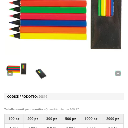
CODICE PRODOTTO:
20819
Tabella sconti per quantità
- Quantità minima 100 PZ
100 pz
200 pz
300 pz
500 pz
1000 pz
2000 pz