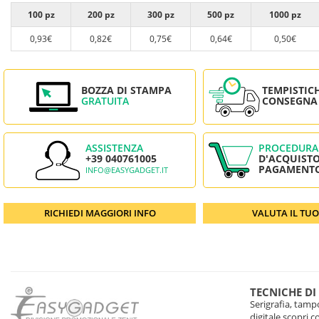
100 pz
200 pz
300 pz
500 pz
1000 pz
0,93€
0,82€
0,75€
0,64€
0,50€
BOZZA DI STAMPA
TEMPISTIC
GRATUITA
CONSEGNA
ASSISTENZA
PROCEDURA
+39 040761005
D'ACQUISTO
PAGAMENT
INFO@EASYGADGET.IT
RICHIEDI MAGGIORI INFO
VALUTA IL TU
TECNICHE DI
Serigrafia, tampo
digitale scopri 