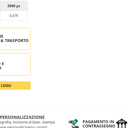
2000 pz
0,47€
HE
 & TRASPORTO
 E
O
O LOGO
 PERSONALIZZAZIONE
PAGAMENTO IN
grafia, incisione al laser, stampa
CONTRASSEGNO
come personalizziamo i nostri