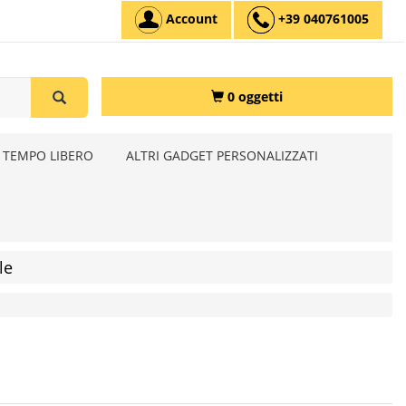
Account
+39 040761005
0 oggetti
 TEMPO LIBERO
ALTRI GADGET PERSONALIZZATI
le