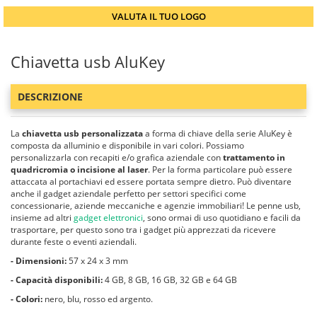
VALUTA IL TUO LOGO
Chiavetta usb AluKey
DESCRIZIONE
La
chiavetta usb personalizzata
a forma di chiave della serie AluKey è
composta da alluminio e disponibile in vari colori. Possiamo
personalizzarla con recapiti e/o grafica aziendale con
trattamento in
quadricromia o incisione al laser
. Per la forma particolare può essere
attaccata al portachiavi ed essere portata sempre dietro. Può diventare
anche il gadget aziendale perfetto per settori specifici come
concessionarie, aziende meccaniche e agenzie immobiliari! Le penne usb,
insieme ad altri
gadget elettronici
, sono ormai di uso quotidiano e facili da
trasportare, per questo sono tra i gadget più apprezzati da ricevere
durante feste o eventi aziendali.
- Dimensioni:
57 x 24 x 3 mm
- Capacità disponibili:
4 GB, 8 GB, 16 GB, 32 GB e 64 GB
- Colori:
nero, blu, rosso ed argento.