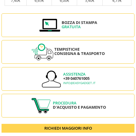
7,40€
6,65€
6,00€
5,40€
4,75€
BOZZA DI STAMPA
GRATUITA
TEMPISTICHE
CONSEGNA & TRASPORTO
ASSISTENZA
+39 040761005
INFO@EASYGADGET.IT
PROCEDURA
D'ACQUISTO E PAGAMENTO
RICHIEDI MAGGIORI INFO