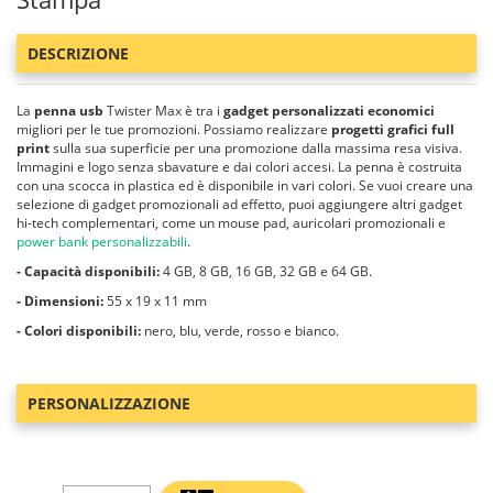
DESCRIZIONE
La
penna usb
Twister Max è tra i
gadget personalizzati economici
migliori per le tue promozioni. Possiamo realizzare
progetti grafici full
print
sulla sua superficie per una promozione dalla massima resa visiva.
Immagini e logo senza sbavature e dai colori accesi. La penna è costruita
con una scocca in plastica ed è disponibile in vari colori. Se vuoi creare una
selezione di gadget promozionali ad effetto, puoi aggiungere altri gadget
hi-tech complementari, come un mouse pad, auricolari promozionali e
power bank personalizzabili
.
- Capacità disponibili:
4 GB, 8 GB, 16 GB, 32 GB e 64 GB.
- Dimensioni:
55 x 19 x 11 mm
- Colori disponibili:
nero, blu, verde, rosso e bianco.
PERSONALIZZAZIONE