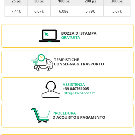
25 pz
50 pz
100 pz
200 pz
300 pz
7,44€
6,67€
6,08€
5,79€
5,67€
BOZZA DI STAMPA
GRATUITA
TEMPISTICHE
CONSEGNA & TRASPORTO
ASSISTENZA
+39 040761005
INFO@EASYGADGET.IT
PROCEDURA
D'ACQUISTO E PAGAMENTO