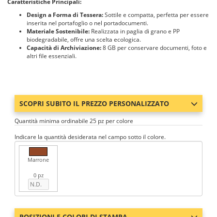
Caratteristiche Principali:
Design a Forma di Tessera:
Sottile e compatta, perfetta per essere
inserita nel portafoglio o nel portadocumenti.
Materiale Sostenibile:
Realizzata in paglia di grano e PP
biodegradabile, offre una scelta ecologica.
Capacità di Archiviazione:
8 GB per conservare documenti, foto e
altri file essenziali.
SCOPRI SUBITO IL PREZZO PERSONALIZZATO
Quantità minima ordinabile 25 pz per colore
Indicare la quantità desiderata nel campo sotto il colore.
Marrone
0 pz
POSIZIONI E COLORI DI STAMPA