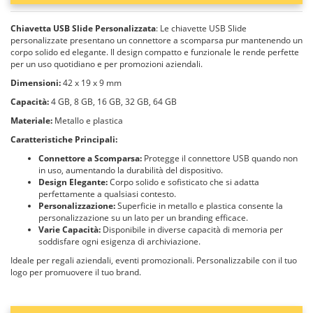
Chiavetta USB Slide Personalizzata
: Le chiavette USB Slide
personalizzate presentano un connettore a scomparsa pur mantenendo un
corpo solido ed elegante. Il design compatto e funzionale le rende perfette
per un uso quotidiano e per promozioni aziendali.
Dimensioni:
42 x 19 x 9 mm
Capacità:
4 GB, 8 GB, 16 GB, 32 GB, 64 GB
Materiale:
Metallo e plastica
Caratteristiche Principali:
Connettore a Scomparsa:
Protegge il connettore USB quando non
in uso, aumentando la durabilità del dispositivo.
Design Elegante:
Corpo solido e sofisticato che si adatta
perfettamente a qualsiasi contesto.
Personalizzazione:
Superficie in metallo e plastica consente la
personalizzazione su un lato per un branding efficace.
Varie Capacità:
Disponibile in diverse capacità di memoria per
soddisfare ogni esigenza di archiviazione.
Ideale per regali aziendali, eventi promozionali. Personalizzabile con il tuo
logo per promuovere il tuo brand.