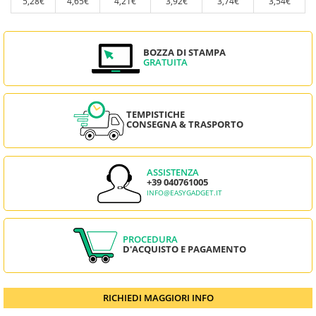
5,28€
4,65€
4,21€
3,92€
3,74€
3,54€
BOZZA DI STAMPA
GRATUITA
TEMPISTICHE
CONSEGNA & TRASPORTO
ASSISTENZA
+39 040761005
INFO@EASYGADGET.IT
PROCEDURA
D'ACQUISTO E PAGAMENTO
RICHIEDI MAGGIORI INFO