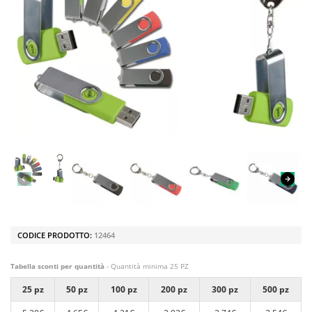
CODICE PRODOTTO:
12464
Tabella sconti per quantità
- Quantità minima 25 PZ
25 pz
50 pz
100 pz
200 pz
300 pz
500 pz