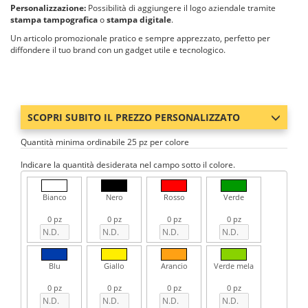
Personalizzazione:
Possibilità di aggiungere il logo aziendale tramite
stampa tampografica
o
stampa digitale
.
Un articolo promozionale pratico e sempre apprezzato, perfetto per
diffondere il tuo brand con un gadget utile e tecnologico.
SCOPRI SUBITO IL PREZZO PERSONALIZZATO
Quantità minima ordinabile 25 pz per colore
Indicare la quantità desiderata nel campo sotto il colore.
Bianco
Nero
Rosso
Verde
0 pz
0 pz
0 pz
0 pz
Blu
Giallo
Arancio
Verde mela
0 pz
0 pz
0 pz
0 pz