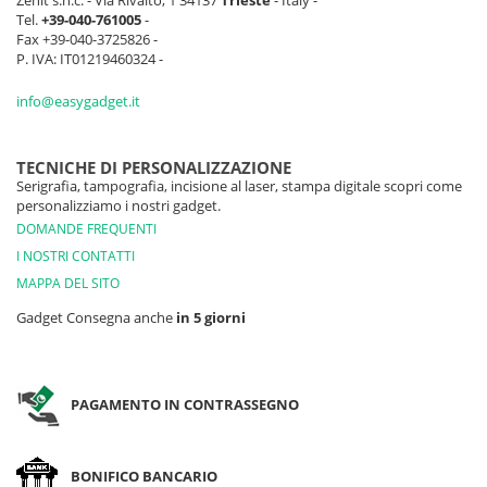
Zenit s.n.c. - Via Rivalto, 1 34137
Trieste
- Italy -
Tel.
+39-040-761005
-
Fax +39-040-3725826 -
P. IVA: IT01219460324 -
info@easygadget.it
TECNICHE DI PERSONALIZZAZIONE
Serigrafia, tampografia, incisione al laser, stampa digitale scopri come
personalizziamo i nostri gadget.
DOMANDE FREQUENTI
I NOSTRI CONTATTI
MAPPA DEL SITO
Gadget Consegna anche
in 5 giorni
PAGAMENTO IN CONTRASSEGNO
BONIFICO BANCARIO