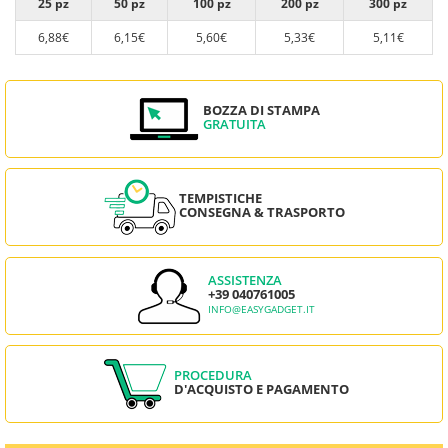
25 pz
50 pz
100 pz
200 pz
300 pz
6,88€
6,15€
5,60€
5,33€
5,11€
BOZZA DI STAMPA
GRATUITA
TEMPISTICHE
CONSEGNA & TRASPORTO
ASSISTENZA
+39 040761005
INFO@EASYGADGET.IT
PROCEDURA
D'ACQUISTO E PAGAMENTO