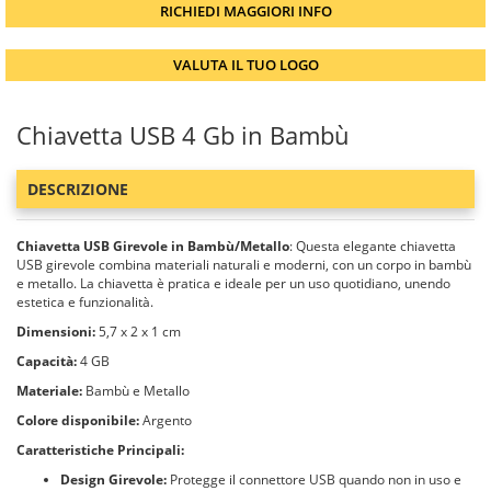
RICHIEDI MAGGIORI INFO
VALUTA IL TUO LOGO
Chiavetta USB 4 Gb in Bambù
DESCRIZIONE
Chiavetta USB Girevole in Bambù/Metallo
: Questa elegante chiavetta
USB girevole combina materiali naturali e moderni, con un corpo in bambù
e metallo. La chiavetta è pratica e ideale per un uso quotidiano, unendo
estetica e funzionalità.
Dimensioni:
5,7 x 2 x 1 cm
Capacità:
4 GB
Materiale:
Bambù e Metallo
Colore disponibile:
Argento
Caratteristiche Principali:
Design Girevole:
Protegge il connettore USB quando non in uso e