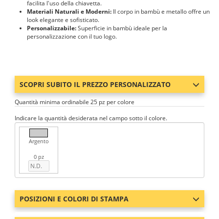
facilita l'uso della chiavetta.
Materiali Naturali e Moderni:
Il corpo in bambù e metallo offre un
look elegante e sofisticato.
Personalizzabile:
Superficie in bambù ideale per la
personalizzazione con il tuo logo.
SCOPRI SUBITO IL PREZZO PERSONALIZZATO
Quantità minima ordinabile 25 pz per colore
Indicare la quantità desiderata nel campo sotto il colore.
Argento
0 pz
POSIZIONI E COLORI DI STAMPA