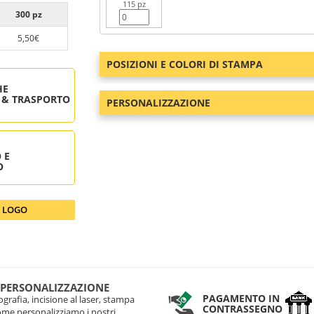
115 pz
300 pz
5,50€
POSIZIONI E COLORI DI STAMPA
HE
 & TRASPORTO
PERSONALIZZAZIONE
 E
O
O LOGO
 PERSONALIZZAZIONE
PAGAMENTO IN
grafia, incisione al laser, stampa
CONTRASSEGNO
come personalizziamo i nostri