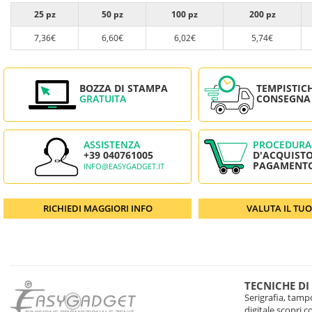
25 pz
50 pz
100 pz
200 pz
7,36€
6,60€
6,02€
5,74€
BOZZA DI STAMPA
TEMPISTIC
GRATUITA
CONSEGNA
ASSISTENZA
PROCEDURA
+39 040761005
D'ACQUISTO
PAGAMENT
INFO@EASYGADGET.IT
RICHIEDI MAGGIORI INFO
VALUTA IL TU
TECNICHE DI
Serigrafia, tampo
digitale scopri 