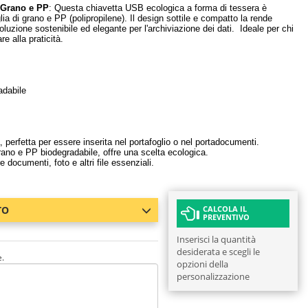
 Grano e PP
: Questa chiavetta USB ecologica a forma di tessera è
ia di grano e PP (polipropilene). Il design sottile e compatto la rende
oluzione sostenibile ed elegante per l'archiviazione dei dati. Ideale per chi
e alla praticità.
adabile
 perfetta per essere inserita nel portafoglio o nel portadocumenti.
rano e PP biodegradabile, offre una scelta ecologica.
documenti, foto e altri file essenziali.
TO
CALCOLA IL
PREVENTIVO
Inserisci la quantità
desiderata e scegli le
e.
opzioni della
personalizzazione