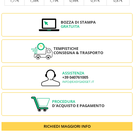
1,77€
1,38€
1,19€
0,98€
0,91€
0,87€
BOZZA DI STAMPA
GRATUITA
TEMPISTICHE
CONSEGNA & TRASPORTO
ASSISTENZA
+39 040761005
INFO@EASYGADGET.IT
PROCEDURA
D'ACQUISTO E PAGAMENTO
RICHIEDI MAGGIORI INFO