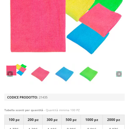
CODICE PRODOTTO:
21435
Tabella sconti per quantità
- Quantità minima 100 PZ
100 pz
200 pz
300 pz
500 pz
1000 pz
2000 pz