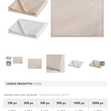
CODICE PRODOTTO:
PC620
Tabella sconti per quantità
- Quantità minima 100 PZ
100 pz
200 pz
300 pz
500 pz
1000 pz
2000 pz