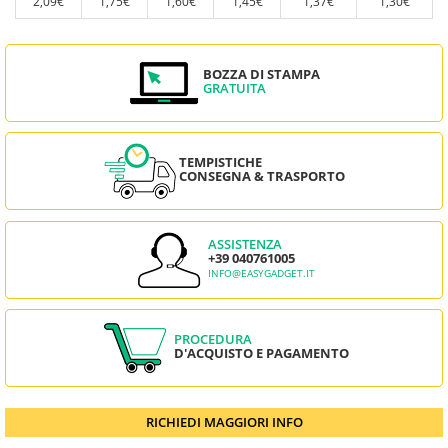
2,09€
1,75€
1,60€
1,45€
1,37€
1,30€
BOZZA DI STAMPA
GRATUITA
TEMPISTICHE
CONSEGNA & TRASPORTO
ASSISTENZA
+39 040761005
INFO@EASYGADGET.IT
PROCEDURA
D'ACQUISTO E PAGAMENTO
RICHIEDI MAGGIORI INFO