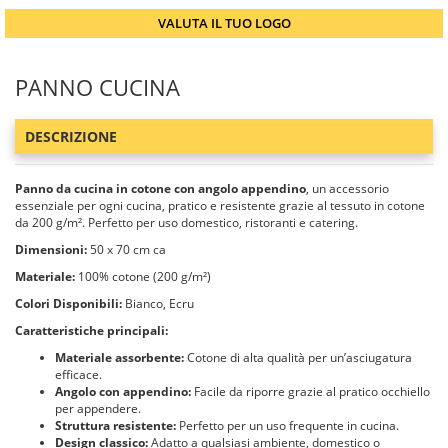
VALUTA IL TUO LOGO
PANNO CUCINA
DESCRIZIONE
Panno da cucina in cotone con angolo appendino
, un accessorio
essenziale per ogni cucina, pratico e resistente grazie al tessuto in cotone
da 200 g/m². Perfetto per uso domestico, ristoranti e catering.
Dimensioni:
50 x 70 cm ca
Materiale:
100% cotone (200 g/m²)
Colori Disponibili:
Bianco, Ecru
Caratteristiche principali:
Materiale assorbente:
Cotone di alta qualità per un’asciugatura
efficace.
Angolo con appendino:
Facile da riporre grazie al pratico occhiello
per appendere.
Struttura resistente:
Perfetto per un uso frequente in cucina.
Design classico:
Adatto a qualsiasi ambiente, domestico o