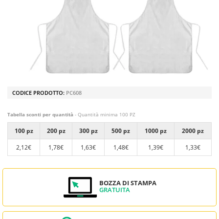
CODICE PRODOTTO:
PC608
Tabella sconti per quantità
- Quantità minima 100 PZ
100 pz
200 pz
300 pz
500 pz
1000 pz
2000 pz
2,12€
1,78€
1,63€
1,48€
1,39€
1,33€
BOZZA DI STAMPA
GRATUITA