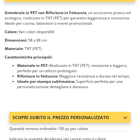
Grembiule in PET con Rifinitura in Fettuccia
, un accessorio pratico ed
ecologico, realizzato in TNT (PET) per garantire leggerezza e resistenza.
Ideale per cucina, laboratori o eventi promozionali.
Colore:
Vari colori disponibili
Dimensioni:
58 x 88 cm
Materiale:
TNT (PET)
Caratteristiche principali:
Materiale in PET:
Realizzato in TNT (PET), resistente e leggero,
perfetto per un utilizzo prolungato.
Rifinitura in fettuccia:
Maggiore resistenza e durata nel tempo.
Ideale per stampa sublimatica:
Superficie perfetta per una
personalizzazione dettagliata e duratura.
SCOPRI SUBITO IL PREZZO PERSONALIZZATO
Quantità minima ordinabile 100 pz per colore
Indicare la quantità desiderata nel campo sotto il colore.