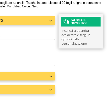
coglitore ad anelli. Tasche interne, blocco di 20 fogli a righe e portapenne
le: Microfiber. Colori: Nero
TO
CALCOLA IL
PREVENTIVO
Inserisci la quantità
desiderata e scegli le
e.
opzioni della
personalizzazione