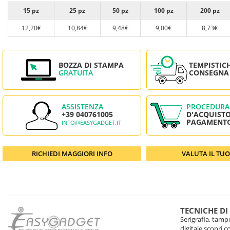
15 pz
25 pz
50 pz
100 pz
200 pz
12,20€
10,84€
9,48€
9,00€
8,73€
BOZZA DI STAMPA
TEMPISTIC
GRATUITA
CONSEGNA
ASSISTENZA
PROCEDURA
+39 040761005
D'ACQUISTO
PAGAMENT
INFO@EASYGADGET.IT
RICHIEDI MAGGIORI INFO
VALUTA IL TU
TECNICHE DI
Serigrafia, tampo
digitale scopri 