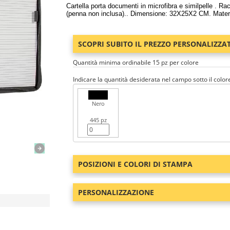
Cartella porta documenti in microfibra e similpelle . Rac
(penna non inclusa).. Dimensione: 32X25X2 CM. Materia
SCOPRI SUBITO IL PREZZO PERSONALIZZA
Quantità minima ordinabile 15 pz per colore
Indicare la quantità desiderata nel campo sotto il color
Nero
445 pz
POSIZIONI E COLORI DI STAMPA
PERSONALIZZAZIONE