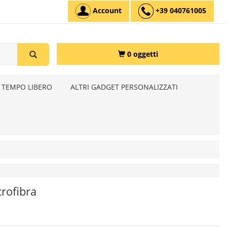
Account
+39 040761005
0 oggetti
 TEMPO LIBERO
ALTRI GADGET PERSONALIZZATI
rofibra