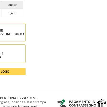
300 pz
8,49€
HE
 & TRASPORTO
 E
O
O LOGO
 PERSONALIZZAZIONE
PAGAMENTO IN
grafia, incisione al laser, stampa
CONTRASSEGNO
come personalizziamo i nostri