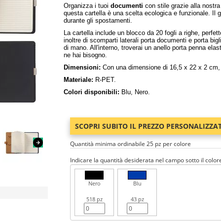
Organizza i tuoi
documenti
con stile grazie alla nostra
questa cartella è una scelta ecologica e funzionale. Il 
durante gli spostamenti.
La cartella include un blocco da 20 fogli a righe, perfet
inoltre di scomparti laterali porta documenti e porta bigl
di mano. All'interno, troverai un anello porta penna e
ne hai bisogno.
Dimensioni:
Con una dimensione di 16,5 x 22 x 2 cm, 
Materiale:
R-PET.
Colori disponibili:
Blu, Nero.
SCOPRI SUBITO IL PREZZO PERSONALIZZA
Quantità minima ordinabile 25 pz per colore
Indicare la quantità desiderata nel campo sotto il color
Nero
Blu
518 pz
43 pz