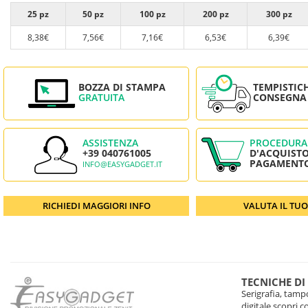
25 pz
50 pz
100 pz
200 pz
300 pz
8,38€
7,56€
7,16€
6,53€
6,39€
BOZZA DI STAMPA
TEMPISTIC
GRATUITA
CONSEGNA
ASSISTENZA
PROCEDURA
+39 040761005
D'ACQUISTO
PAGAMENT
INFO@EASYGADGET.IT
RICHIEDI MAGGIORI INFO
VALUTA IL TU
TECNICHE DI
Serigrafia, tampo
digitale scopri 