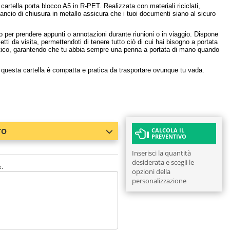
 cartella porta blocco A5 in R-PET. Realizzata con materiali riciclati,
gancio di chiusura in metallo assicura che i tuoi documenti siano al sicuro
to per prendere appunti o annotazioni durante riunioni o in viaggio. Dispone
ietti da visita, permettendoti di tenere tutto ciò di cui hai bisogno a portata
lastico, garantendo che tu abbia sempre una penna a portata di mano quando
questa cartella è compatta e pratica da trasportare ovunque tu vada.
TO
CALCOLA IL
PREVENTIVO
Inserisci la quantità
desiderata e scegli le
e.
opzioni della
personalizzazione