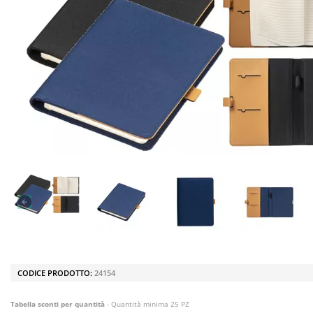
CODICE PRODOTTO:
24154
Tabella sconti per quantità
- Quantità minima 25 PZ