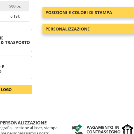
500 pz
POSIZIONI E COLORI DI STAMPA
6,19€
PERSONALIZZAZIONE
HE
 & TRASPORTO
 E
O
O LOGO
 PERSONALIZZAZIONE
PAGAMENTO IN
grafia, incisione al laser, stampa
CONTRASSEGNO
come personalizziamo i nostri