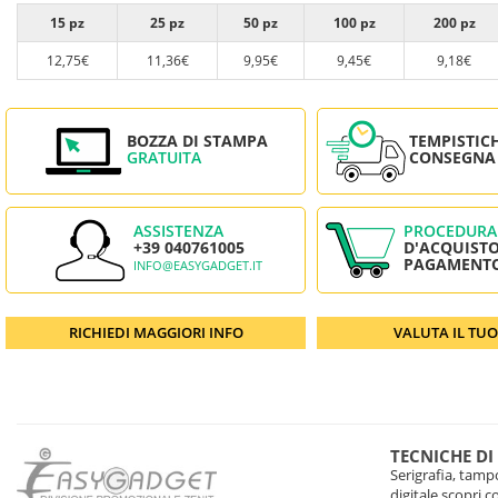
15 pz
25 pz
50 pz
100 pz
200 pz
12,75€
11,36€
9,95€
9,45€
9,18€
BOZZA DI STAMPA
TEMPISTIC
GRATUITA
CONSEGNA
ASSISTENZA
PROCEDURA
+39 040761005
D'ACQUISTO
PAGAMENT
INFO@EASYGADGET.IT
RICHIEDI MAGGIORI INFO
VALUTA IL TU
TECNICHE DI
Serigrafia, tampo
digitale scopri 