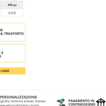
300 pz
8,92€
HE
 & TRASPORTO
 E
O
O LOGO
 PERSONALIZZAZIONE
PAGAMENTO IN
grafia, incisione al laser, stampa
CONTRASSEGNO
come personalizziamo i nostri